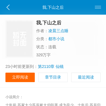
我,下山之后
我,下山之后
作者：
凌晨三点睡
分类：
都市小说
状态：连载
329万字
23小时前更新到：
第2110章 仙镜
立即阅读
章节目录
最近阅读
小说简介：
十年前,苏家大少苏辰被大伯陷害,成为弃少。十年后,苏辰归