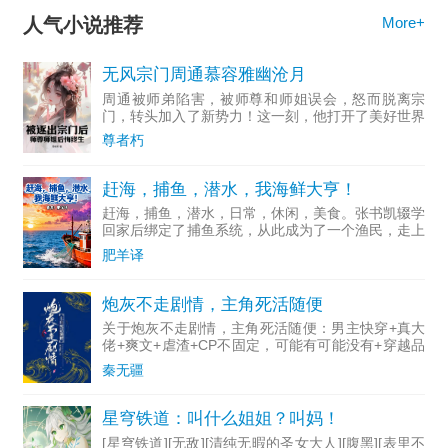
人气小说推荐
More+
无风宗门周通慕容雅幽沧月
周通被师弟陷害，被师尊和师姐误会，怒而脱离宗
门，转头加入了新势力！这一刻，他打开了美好世界
的大门。妖娆霸道的小妖女总想着进攻，让周通臣服
尊者朽
在她的魅力之下。二师妹剑道绝顶，大字不识一箩
筐，情书却写的贼溜。
赶海，捕鱼，潜水，我海鲜大亨！
赶海，捕鱼，潜水，日常，休闲，美食。张书凯辍学
回家后绑定了捕鱼系统，从此成为了一个渔民，走上
了发家致富之路。经过了一段时间的发展后，回首发
肥羊译
现，自己已经成为了全世界第一的海鲜大王。太平
洋，大西洋，印度洋
炮灰不走剧情，主角死活随便
关于炮灰不走剧情，主角死活随便：男主快穿+真大
佬+爽文+虐渣+CP不固定，可能有可能没有+穿越品
类不仅限于人剧情保护？天道制约？强行降智？主角
秦无疆
们踩着无数炮灰的尸骨，功成名就，幸福美满。可炮
灰的命也是命
星穹铁道：叫什么姐姐？叫妈！
[星穹铁道][无敌][清纯无暇的圣女大人][腹黑][表里不