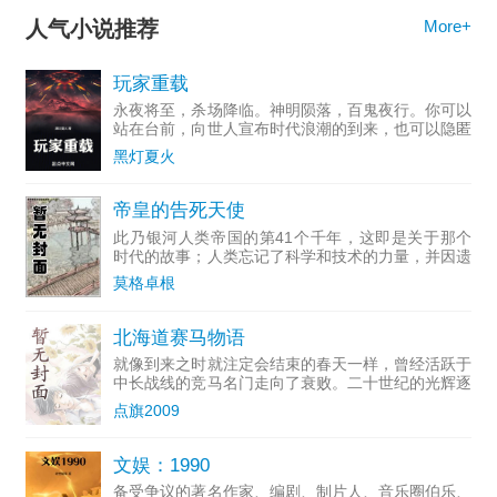
人气小说推荐
More+
玩家重载
永夜将至，杀场降临。神明陨落，百鬼夜行。你可以
站在台前，向世人宣布时代浪潮的到来，也可以隐匿
于黑暗，冷眼旁观他人的挣扎求存。解放你的思想，
黑灯夏火
拥抱你的命运，这是绝对真实的游戏，这里是，地球
杀场。
帝皇的告死天使
此乃银河人类帝国的第41个千年，这即是关于那个
时代的故事；人类忘记了科学和技术的力量，并因遗
忘得太多而永远无法重拾它们。人类也忘记了进步与
莫格卓根
理解的诺言，因为这残酷而黑暗的未来只有战争。群
星间永无宁日，只
北海道赛马物语
就像到来之时就注定会结束的春天一样，曾经活跃于
中长战线的竞马名门走向了衰败。二十世纪的光辉逐
渐淡去，...
点旗2009
文娱：1990
备受争议的著名作家、编剧、制片人、音乐圈伯乐、