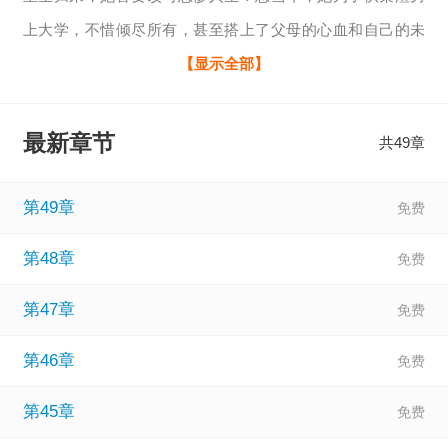
上大学，不惜倾尽所有，甚至搭上了父母的心血和自己的未
来，结果却换来了渣男的背叛和遗忘。这一次，当同样的困
【显示全部】
境再次降临——家里穷得响叮当，渣男又来索要大学学费
时，她直接一个拒绝！
最新章节
共49章
她心里清楚，这大学，她要上，而且要上得漂漂亮亮！前世
的她，为了渣男夜以继日打工，累出一身病，最后却换来家
第49章
破人亡的惨剧。这一次，她要为自己的命运做主，把渣男狠
第48章
狠地踩在脚下！
第47章
第46章
第45章