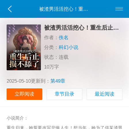
被渣男活活挖心！重生后止损不舔了
被渣男活活挖心！重生后止损不舔了
作者：
佚名
分类：
科幻小说
状态：连载
10万字
2025-05-10更新到：
第49章
立即阅读
章节目录
最近阅读
小说简介：
重生归来，她誓要改写悲惨人生！想当年，她为了供某渣男