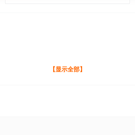
【显示全部】
爱。”
了个狼遇见狈的冷笑话。
。
我，邂逅了宝藏女孩林静姝。