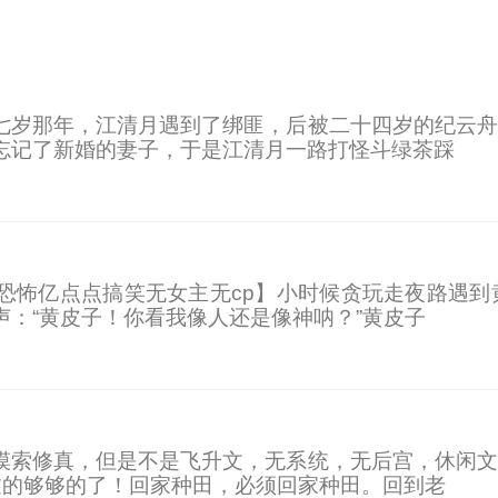
七岁那年，江清月遇到了绑匪，后被二十四岁的纪云舟
忘记了新婚的妻子，于是江清月一路打怪斗绿茶踩
恐怖亿点点搞笑无女主无cp】小时候贪玩走夜路遇到
：“黄皮子！你看我像人还是像神呐？”黄皮子
摸索修真，但是不是飞升文，无系统，无后宫，休闲文
过的够够的了！回家种田，必须回家种田。回到老