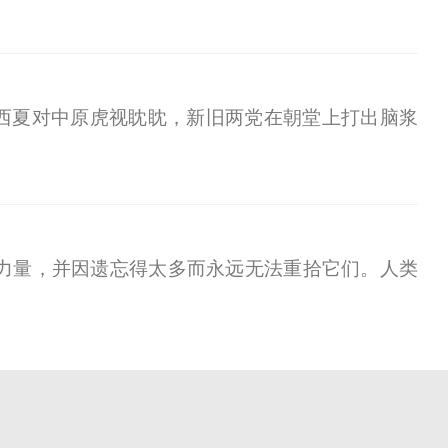
西夏对中原虎视眈眈，新旧两党在朝堂上打出脑浆
力量，并因遗忘得太多而永远无法重拾它们。人类