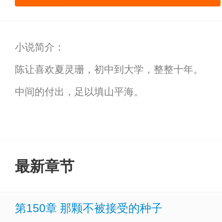
小说简介：
陈让喜欢夏灵珊，初中到大学，整整十年。
中间的付出，足以填山平海。
夏灵珊却只想做围绕地球旋转的月亮。
“小陈，对不起，我尽力了。但是……不爱就是不
看着跟新男友十指相扣的白月光，陈让终究成
最新章节
一场宿醉，陈让重生了，回到了十八岁的夏天
抽离跟夏灵珊的不对等关系后，他终于找回自
第150章 那颗不被接受的种子