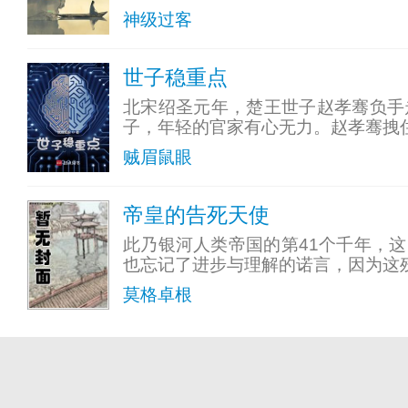
神级过客
世子稳重点
北宋绍圣元年，楚王世子赵孝骞负手
子，年轻的官家有心无力。赵孝骞拽
贼眉鼠眼
帝皇的告死天使
此乃银河人类帝国的第41个千年，
也忘记了进步与理解的诺言，因为这
莫格卓根