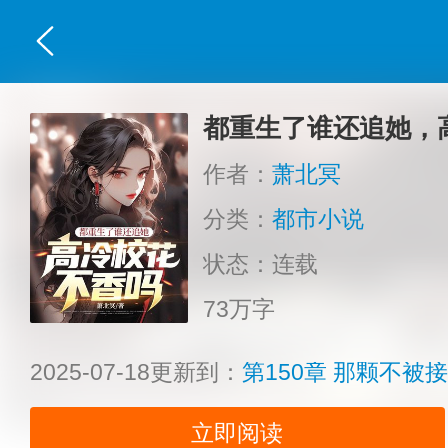
都重生了谁还追她，
作者：
萧北冥
分类：
都市小说
状态：连载
73万字
2025-07-18更新到：
第150章 那颗不被
立即阅读