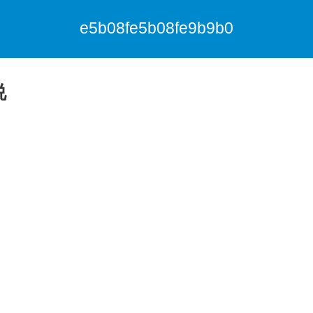
e5b08fe5b08fe9b9b0
说