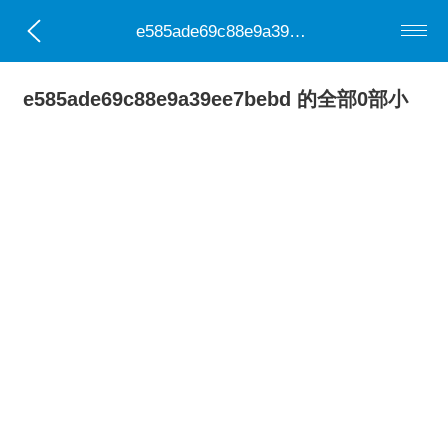
e585ade69c88e9a39ee7bebd
e585ade69c88e9a39ee7bebd 的全部0部小
说